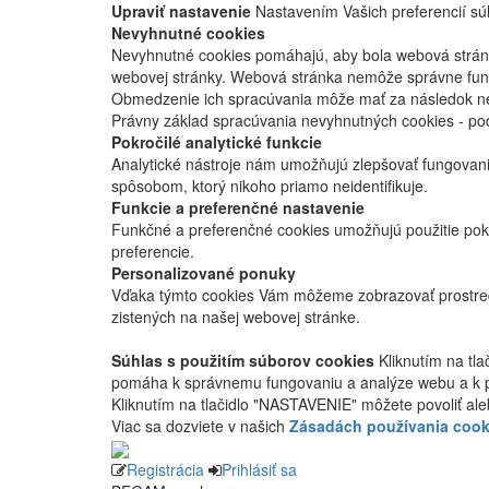
Upraviť nastavenie
Nastavením Vašich preferencií súh
Nevyhnutné cookies
Nevyhnutné cookies pomáhajú, aby bola webová stránka
webovej stránky. Webová stránka nemôže správne fung
Obmedzenie ich spracúvania môže mať za následok nes
Právny základ spracúvania nevyhnutných cookies - po
Pokročilé analytické funkcie
Analytické nástroje nám umožňujú zlepšovať fungovan
spôsobom, ktorý nikoho priamo neidentifikuje.
Funkcie a preferenčné nastavenie
Funkčné a preferenčné cookies umožňujú použitie pok
preferencie.
Personalizované ponuky
Vďaka týmto cookies Vám môžeme zobrazovať prostred
zistených na našej webovej stránke.
Súhlas s použitím súborov cookies
Kliknutím na tl
pomáha k správnemu fungovaniu a analýze webu a k 
Kliknutím na tlačidlo "NASTAVENIE" môžete povoliť ale
Viac sa dozviete v našich
Zásadách používania cook
Registrácia
Prihlásiť sa