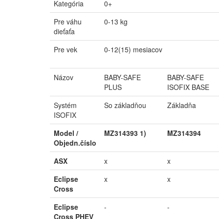
Kategória
0+
Pre váhu
0-13 kg
dieťaťa
Pre vek
0-12(15) mesiacov
Názov
BABY-SAFE
BABY-SAFE
PLUS
ISOFIX BASE
Systém
So základňou
Základňa
ISOFIX
Model /
MZ314393 1)
MZ314394
Objedn.číslo
ASX
x
x
Eclipse
x
x
Cross
Eclipse
-
-
Cross PHEV