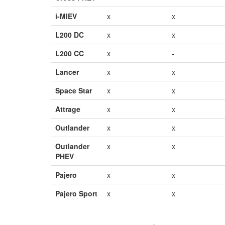
i-MIEV
x
x
L200 DC
x
x
L200 CC
x
-
Lancer
x
x
Space Star
x
x
Attrage
x
x
Outlander
x
x
Outlander
x
x
PHEV
Pajero
x
x
Pajero Sport
x
x