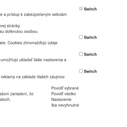
Switch
nie a prístup k zabezpečeným sekciám
ej stránky.
asu dotknutou osobou.
Switch
vate. Cookies zhromažďujú údaje
Switch
ž umožňujú ukladať Vaše nastavenia a
Switch
 reklamy na základe Vašich záujmov
Povoliť vybrané
ašom zariadení, čo
Povoliť všetko
áloch.
Nastavenie
Iba nevyhnutné