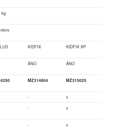
 kg
rokov
PLUS
KIDFIX
KIDFIX XP
ÁNO
ÁNO
4250
MZ314804
MZ315025
-
x
-
x
-
x