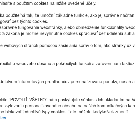
lasíte s použitím cookies na nižšie uvedené účely.
 použiteľná tak, že umožní základné funkcie, ako jej správne načíta
ovať bez týchto cookies.
právne fungovanie webstránky, alebo obmedzenie funkcionality webov
dľa zákona je možné nevyhnutné cookies spracúvať bez udelenia súhl
ie webových stránok pomocou zasielania správ o tom, ako stránky uží
ročilého webového obsahu a pokročilých funkcií a zároveň nám taktie
níctvom internetových prehliadačov personalizované ponuky, obsah a
ačidlo "POVOLIŤ VŠETKO" nám poskytujete súhlas s ich ukladaním na V
poskytovaniu personalizovaného obsahu na našich komunikačných kan
bo blokovať jednotlivé typy cookies. Toto môžete kedykoľvek zmeniť.
ies
.