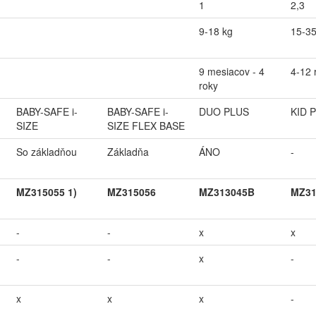
1
2,3
9-18 kg
15-35
9 mesiacov - 4
4-12 
roky
BABY-SAFE i-
BABY-SAFE i-
DUO PLUS
KID 
SIZE
SIZE FLEX BASE
So základňou
Základňa
ÁNO
-
MZ315055 1)
MZ315056
MZ313045B
MZ31
-
-
x
x
-
-
x
-
x
x
x
-